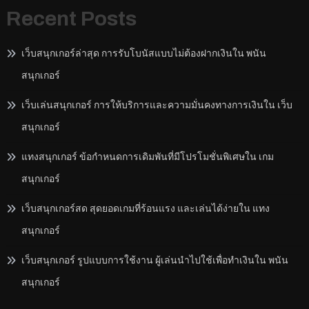
เรื่อง
Recent Posts
เว็บสนุกเกอร์ล่าสุด การรับโบนัสแบบไม่ต้องฝากเงินใน พนัน
สนุกเกอร์
เว็บเล่นสนุกเกอร์ การให้บริการและความมั่นคงทางการเงินใน เว็บ
สนุกเกอร์
แทงสนุกเกอร์ ข้อกำหนดการเดิมพันที่มีโปรโมชั่นพิเศษใน เกม
สนุกเกอร์
เว็บสนุกเกอร์สด สุดยอดเกมที่ร้อนแรง และเล่นได้ง่ายใน แทง
สนุกเกอร์
เว็บสนุกเกอร์ รูปแบบการใช้งาน ผู้เล่นนำไปใช้เพื่อทำเงินใน พนัน
สนุกเกอร์