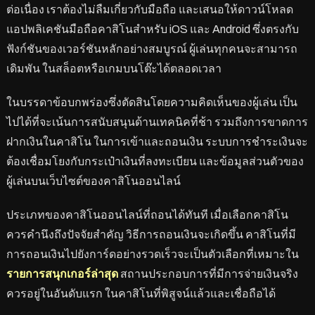
ต่อเนื่อง เราต้องไม่ลืมเกี่ยวกับมือถือ และเสนอให้ดาวน์โหลด
แอปพลิเคชันมือถือคาสิโนสำหรับ iOS และ Android ซึ่งตรงกับ
ฟังก์ชันของเวอร์ชันหลักอย่างสมบูรณ์ ผู้เล่นทุกคนจะสามารถ
เดิมพัน ในสล็อตหรือเกมบนโต๊ะได้ตลอดเวลา
ในบรรดาข้อบกพร่องซึ่งตัดสินโดยความคิดเห็นของผู้เล่น เป็น
ไปได้ที่จะเน้นการสนับสนุนด้านเทคนิคที่ช้า รวมถึงการขาดการ
ฝากเงินในคาสิโน ในการเข้าและถอนเงิน ระบบการชำระเงินจะ
ต้องเชื่อมโยงกับกระเป๋าเงินที่ลงทะเบียน และข้อมูลส่วนตัวของ
ผู้เล่นบนเว็บไซต์ของคาสิโนออนไลน์
ประเภทของคาสิโนออนไลน์ที่ถอนได้ทันที เมื่อเลือกคาสิโน
ควรคำนึงถึงปัจจัยสำคัญ วิธีการถอนเงินจะเกิดขึ้น คาสิโนที่มี
การถอนเงินไปยังการ์ดอย่างรวดเร็วจะเป็นตัวเลือกที่เหมาะใน
รายการสนุกเกอร์ล่าสุด
สถานประกอบการที่มีการจ่ายเงินจริง
ควรอยู่ในอันดับแรก ในคาสิโนที่พิสูจน์แล้วและเชื่อถือได้