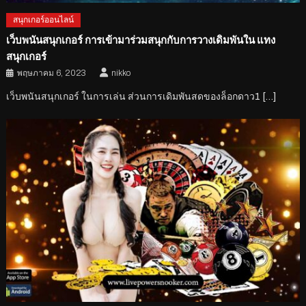
สนุกเกอร์ออนไลน์
เว็บพนันสนุกเกอร์ การเข้ามาร่วมสนุกกับการวางเดิมพันใน แทง
สนุกเกอร์
พฤษภาคม 6, 2023
nikko
เว็บพนันสนุกเกอร์ ในการเล่น ส่วนการเดิมพันสดของล็อกดาว1 […]